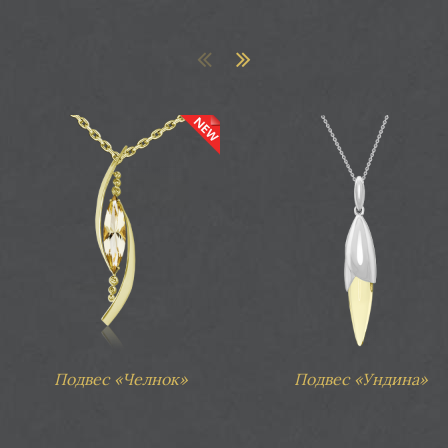
ес «Феерия»
Подвес «Феерия»
Подвес «Челнок»
Подвес «Ундина»