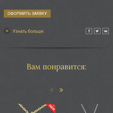
ОФОРМИТЬ ЗАЯВКУ
Узнать больше
Вам понравится:
ес «Феерия»
Подвес «Лёд»