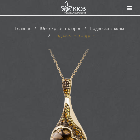
Смот
катал
Главная
Ювелирная галерея
Подвески и колье
Подвеска «Глазурь»