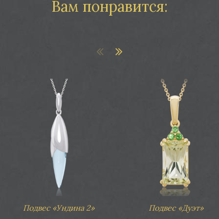
Вам понравится:
н «Пион»
Кулон «Мускат»
Подвес «Ундина 2»
Подвес «Дуэт»