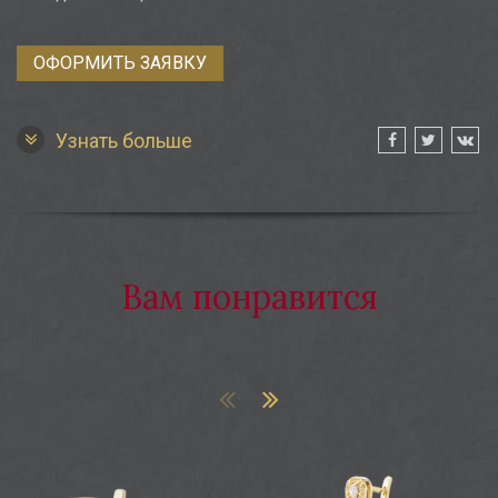
ОФОРМИТЬ ЗАЯВКУ
Узнать больше
Вам понравится
ги «Ундина»
Серьги «Марица»