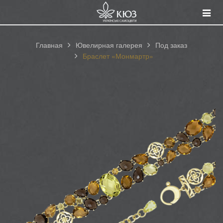
Смот
катал
Главная
Ювелирная галерея
Под заказ
Браслет «Монмартр»