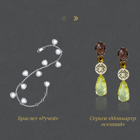
лет «Маркиза»
Брошь «Ferrosso»
Браслет «Ручей»
Серьги «Монмартр
осенний»