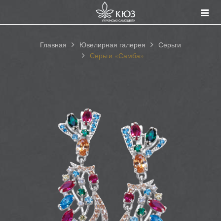
Смот
катал
Главная
Ювелирная галерея
Серьги
Серьги «Самба»