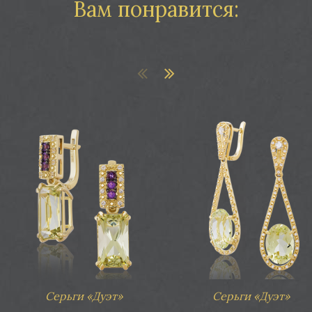
Вам понравится:
ги «Ундина 2»
Серьги «Фиалка Монмартра»
Серьги «Дуэт»
Серьги «Дуэт»