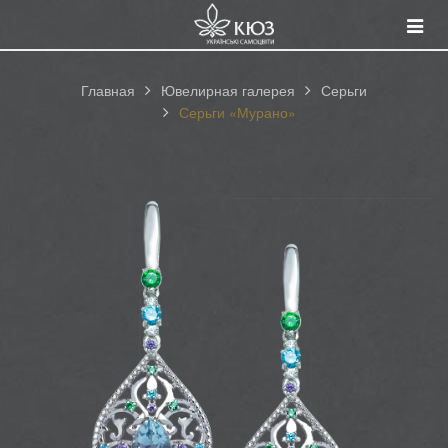
Смот
катал
Главная
Ювелирная галерея
Серьги
Серьги «Мурано»