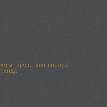
веты” представил новую
бренда